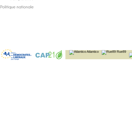
transparence
Politique
nationale
Atlantico
Rue89