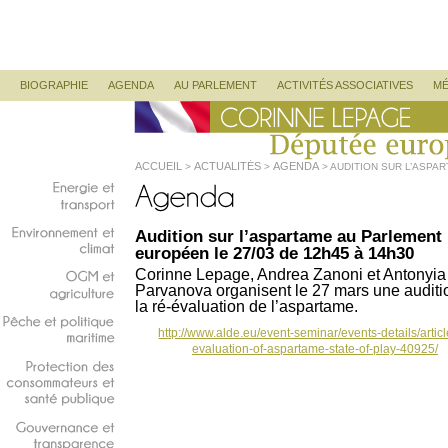
Corinne Lepage
Députée Européenne
Menu principal
ALLER AU CONTENU PRINCIPAL
ALLER AU CONTENU SECONDAIRE
BIOGRAPHIE
AGENDA
AU PARLEMENT
ACTIVITÉS ASSOCIATIVES
MÉ
ACCUEIL
ACTUALITÉS
AGENDA
>
>
> AUDITION SUR L’ASPA
Energie
et
transport
Audition sur l’aspartame au Parlement
Environnement
et
européen le 27/03 de 12h45 à 14h30
climat
Corinne Lepage, Andrea Zanoni et Antonyia
Parvanova organisent le 27 mars une auditi
OGM
et
la ré-évaluation de l’aspartame.
agriculture
http://www.alde.eu/event-seminar/events-details/articl
Pêche
et
politique
evaluation-of-aspartame-state-of-play-40925/
maritime
Protection
des
consommateurs
et
santé
publique
Gouvernance
et