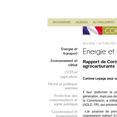
Corinne Lepage
Députée Européenne
Menu principal
ALLER AU CONTENU PRINCIPAL
ALLER AU CONTENU SECONDAIRE
BIOGRAPHIE
AGENDA
AU PARLEMENT
ACCUEIL
ACTUALITÉS
>
AGROCARBURANTS
Energie
et
transport
Rapport de Cori
Environnement
et
agrocarburants
climat
OGM
et
Corinne Lepage pour u
agriculture
Pêche
et
politique
Il faut plafonner la 
maritime
génération, mais pas d
Protection
des
la Commission, a indi
consommateurs
et
(ADLE, FR), qui présente
santé
publique
»Je propose de prend
changement indirect d’a
Gouvernance
et