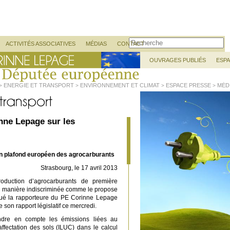
Recherche
ACTIVITÉS ASSOCIATIVES
MÉDIAS
CONTACT
OUVRAGES PUBLIÉS
ESP
ENERGIE ET TRANSPORT
ENVIRONNEMENT ET CLIMAT
ESPACE PRESSE
MÉD
>
>
>
>
nne Lepage sur les
n plafond européen des agrocarburants
Strasbourg, le 17 avril 2013
production d’agrocarburants de première
e manière indiscriminée comme le propose
qué la rapporteure du PE Corinne Lepage
 son rapport législatif ce mercredi.
re en compte les émissions liées au
ffectation des sols (ILUC) dans le calcul