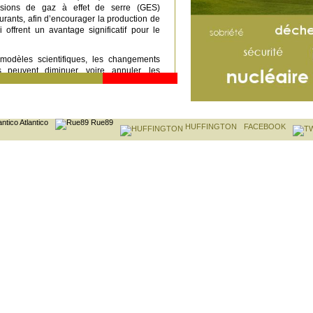
ssions de gaz à effet de serre (GES)
urants, afin d’encourager la production de
i offrent un avantage significatif pour le
 modèles scientifiques, les changements
ls peuvent diminuer, voire annuler, les
 certains agrocarburants en termes de
s de GES. Pour Mme Lepage: « Ignorer le
hangement d’affectation des sols indirect
te à la crédibilité de l’Union européenne
Atlantico
Rue89
e changement climatique dans le domaine
HUFFINGTON
FACEBOOK
itimité du soutien financier à la filière. »
sements existants
préserver les investissements existants
ion jusqu’à ce qu’ils soient rentabilisés »,
après 2020, il n’est pas envisageable que la
urants utilise des terres agricoles en
gnificatifs pour le climat ».
nt le développement des biocarburants
es critères de durabilité ainsi qu’une
énéfices attendus pour l’environnement et
e pas répéter les erreurs qui ont pu être
ère génération ».
ers le rapport
:
opa.eu/sides/getDoc.do?