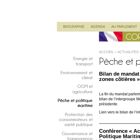
Corinne Lepage
Députée Européenne
Menu principal
ALLER AU CONTENU PRINCIPAL
ALLER AU CONTENU SECONDAIRE
BIOGRAPHIE
AGENDA
AU PARLEMENT
ACCUEIL
ACTUALITÉS
>
Energie
et
transport
Bilan de mandat 
Environnement
et
zones côtières »
climat
OGM
et
La fin du mandat parlem
agriculture
bilan de l’intergroupe M
présidente.
Pêche
et
politique
maritime
Lien vers le bilan de l’i
Protection
des
consommateurs
et
santé
publique
Conférence « Acq
Politique Marit
Gouvernance
et