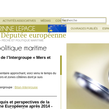
Recherche
ACTIVITÉS ASSOCIATIVES
MÉDIAS
CONTACT
OUVRAGES PUBLIÉS
ESP
PÊCHE ET POLITIQUE MARITIME
>
de l’Intergroupe « Mers et
entaire approchant, voici venu le temps du
ers et zones côtières dont je suis
ntergroupe :
Bilan-Intergroupe
uis et perspectives de la
ime Européenne après 2014 -