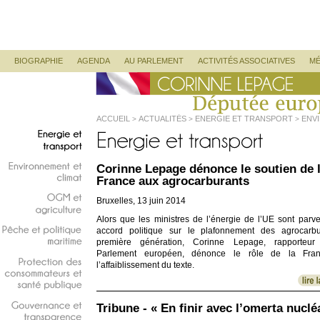
Corinne Lepage
Députée Européenne
Menu principal
ALLER AU CONTENU PRINCIPAL
ALLER AU CONTENU SECONDAIRE
BIOGRAPHIE
AGENDA
AU PARLEMENT
ACTIVITÉS ASSOCIATIVES
MÉ
ACCUEIL
ACTUALITÉS
ENERGIE ET TRANSPORT
ENV
>
>
>
Energie
et
transport
Corinne Lepage dénonce le soutien de 
Environnement
et
France aux agrocarburants
climat
Bruxelles, 13 juin 2014
OGM
et
Alors que les ministres de l’énergie de l’UE sont parv
agriculture
accord politique sur le plafonnement des agrocarb
Pêche
et
politique
première génération, Corinne Lepage, rapporteur
maritime
Parlement européen, dénonce le rôle de la Fra
l’affaiblissement du texte.
Protection
des
consommateurs
et
santé
publique
Tribune - « En finir avec l’omerta nuclé
Gouvernance
et