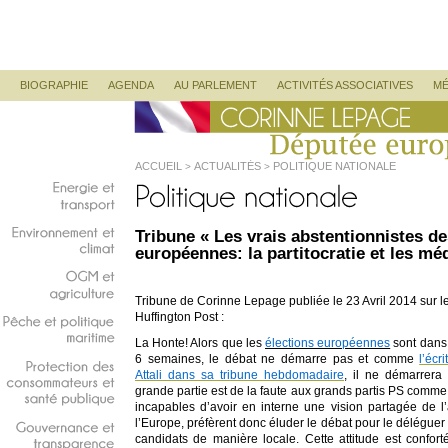
Corinne Lepage
Députée Européenne
Menu principal
ALLER AU CONTENU PRINCIPAL
ALLER AU CONTENU SECONDAIRE
BIOGRAPHIE
AGENDA
AU PARLEMENT
ACTIVITÉS ASSOCIATIVES
MÉ
ACCUEIL
ACTUALITÉS
POLITIQUE NATIONALE
>
>
Energie
et
transport
Tribune « Les vrais abstentionnistes de
Environnement
et
européennes: la partitocratie et les mé
climat
OGM
et
Tribune de Corinne Lepage publiée le 23 Avril 2014 sur l
agriculture
Huffington Post :
Pêche
et
politique
La Honte! Alors que les
élections européennes
sont dans
maritime
6 semaines, le débat ne démarre pas et comme
l’écr
Attali dans sa tribune hebdomadaire
, il ne démarrera
Protection
des
grande partie est de la faute aux grands partis PS comm
consommateurs
et
incapables d’avoir en interne une vision partagée de l
santé
publique
l’Europe, préfèrent donc éluder le débat pour le déléguer
candidats de manière locale. Cette attitude est confor
Gouvernance
et