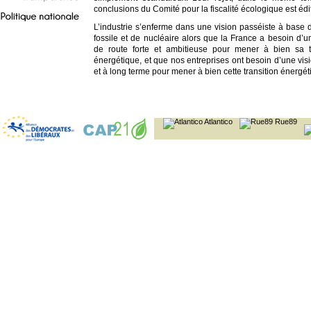
transparence
conclusions du Comité pour la fiscalité écologique est édif
L’industrie s’enferme dans une vision passéiste à base 
Politique
nationale
fossile et de nucléaire alors que la France a besoin d’un
de route forte et ambitieuse pour mener à bien sa tr
énergétique, et que nos entreprises ont besoin d’une visi
et à long terme pour mener à bien cette transition énergét
Il y avait autour de la table de ce débat suffisamment d’a
tous bords pour que le document final de ces consultation
fruit d’un compromis, et sur les questions du gaz de schi
Atlantico
Rue89
nucléaire qui préoccupent tant le MEDEF, le document
explicitement la diversité des opinions. Il serait temps q
prenne la mesure de ses responsabilités sur un suj
important que notre avenir énergétique et climatique. On
d’un MEDEF s’inspirant du patronat allemand qua
investissements. »
Contact :
François Damerval : 06-63-88-58-44
francois.damerval@europarl.europa.eu