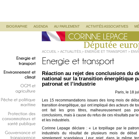
Corinne Lepage
Députée Européenne
Menu principal
ALLER AU CONTENU PRINCIPAL
ALLER AU CONTENU SECONDAIRE
BIOGRAPHIE
AGENDA
AU PARLEMENT
ACTIVITÉS ASSOCIATIVES
MÉ
ACCUEIL
ACTUALITÉS
ENERGIE ET TRANSPORT
ENV
>
>
>
DES CONCLUSIONS DU DÉBAT NATIONAL SUR LA TRANSITION 
Energie
et
transport
Réaction au rejet des conclusions du d
Environnement
et
national sur la transition énergétique p
climat
patronat et l’industrie
OGM
et
Paris, le 18 ju
agriculture
Les 15 recommandations issues des long mois de débat
Pêche
et
politique
transition énergétique, qui ont impliqué des acteurs de to
maritime
ont fait les gros titres, malheureusement pas po
conclusions, mais à cause du refus de ces résultats par le
Protection
des
et les industriels.
consommateurs
et
Corinne Lepage déclare : «
Le torpillage par le patron
santé
publique
industriels du résultat de plusieurs mois de débat 
Gouvernance
et
simplement scandaleux. Leur rejet, dans le même te