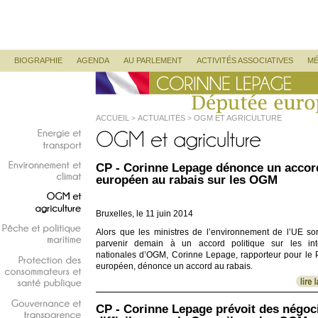
Corinne Lepage
Députée Européenne
Menu principal
ALLER AU CONTENU PRINCIPAL
ALLER AU CONTENU SECONDAIRE
BIOGRAPHIE
AGENDA
AU PARLEMENT
ACTIVITÉS ASSOCIATIVES
MÉ
ACCUEIL
ACTUALITÉS
OGM ET AGRICULTURE
>
>
Energie
et
transport
CP - Corinne Lepage dénonce un accor
Environnement
et
européen au rabais sur les OGM
climat
OGM
et
Bruxelles, le 11 juin 2014
agriculture
Alors que les ministres de l’environnement de l’UE so
Pêche
et
politique
parvenir demain à un accord politique sur les inte
maritime
nationales d’OGM, Corinne Lepage, rapporteur pour le 
européen, dénonce un accord au rabais.
Protection
des
consommateurs
et
santé
publique
CP - Corinne Lepage prévoit des négoc
Gouvernance
et