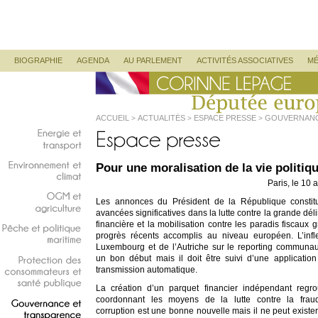
Corinne Lepage
Députée Européenne
Menu principal
ALLER AU CONTENU PRINCIPAL
ALLER AU CONTENU SECONDAIRE
BIOGRAPHIE
AGENDA
AU PARLEMENT
ACTIVITÉS ASSOCIATIVES
MÉ
ACCUEIL
ACTUALITÉS
ESPACE PRESSE
GOUVERNANC
>
>
>
Energie
et
transport
Pour une moralisation de la vie politiq
Environnement
et
Paris, le 10 
climat
Les annonces du Président de la République constit
OGM
et
avancées significatives dans la lutte contre la grande dé
agriculture
financière et la mobilisation contre les paradis fiscaux 
progrès récents accomplis au niveau européen. L’infl
Pêche
et
politique
Luxembourg et de l’Autriche sur le reporting communau
maritime
un bon début mais il doit être suivi d’une applicatio
transmission automatique.
Protection
des
consommateurs
et
La création d’un parquet financier indépendant regro
santé
publique
coordonnant les moyens de la lutte contre la frau
corruption est une bonne nouvelle mais il ne peut exister 
Gouvernance
et