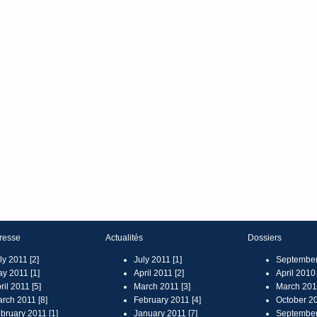
resse
Actualités
Dossiers
ly 2011 [2]
July 2011 [1]
September
y 2011 [1]
April 2011 [2]
April 2010 
ril 2011 [5]
March 2011 [3]
March 2010
rch 2011 [8]
February 2011 [4]
October 20
bruary 2011 [1]
January 2011 [7]
September