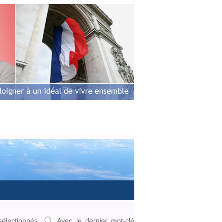
ens
Photos
Vidéos
Contact
sélectionnés
Avec le dernier mot-clé