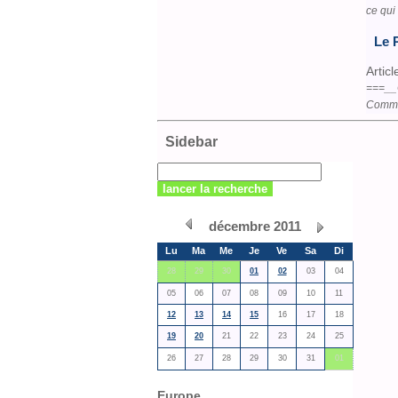
ce qui
Le 
Articl
===__
Commis
Sidebar
décembre 2011
Lu
Ma
Me
Je
Ve
Sa
Di
28
29
30
01
02
03
04
05
06
07
08
09
10
11
12
13
14
15
16
17
18
19
20
21
22
23
24
25
26
27
28
29
30
31
01
Europe