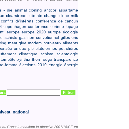
 - die
animal cloning
anticor
aspartame
que
clearstream
climate change
clone milk
conflits d\'intérêts
conférence de cancun
6
copenhagen conference
corinne lepage
nt,
europe
europe 2020
europe écologie
e schiste
gaz non convetionnel
gilles-eric
ying
meat glue
modem
nouveaux aliments
pensée unique
pib
plateformes pétrolières
uffement climatique
schiste
scientologie
tempête xynthia
thon rouge
transparence
me-femme
élections 2010
énergie
énergie
iers
niveau national
t du Conseil modifiant la directive 2001/18/CE en