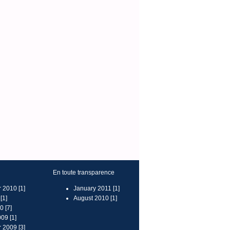
En toute transparence
 2010 [1]
January 2011 [1]
[1]
August 2010 [1]
 [7]
09 [1]
 2009 [3]