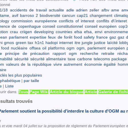
tionné
1/18
accidents de travail
actualite
adle
adrien zeller
afbv
ame
ame
tame,
avif
barroso 2
biodiversité
cancun
cap21
changement climati
ology
commission européenne
conflicts of interest
conflits d\'interet
érence de copenhague
conseil constitutionnel
conseil européen
cop1
ption
crau
criigen
developing countries
efsa
efsa,
envi
environneme
ean parliament
expertise
feux de forêt
food safety
france
gaz
gaz d
ni
gmos
green tax
h1n1
hadopi
internet
itre
jungle
justice
laïcité
lobb
 food
nucléaire
offsea oil platforms
ogm
ogm,
parlement européen
e
principe de précaution
rapport ogm
recherche
retraite
récha
nabilité
sécurité
sécurité alimentaire
taxe carbone
telecoms package
om
valeurs de la république
vivre autrement
économie
égalité hom
aire
clés les plus populaires
lphabétique
|
par taille
e
|
Liste
urir dans:
Tous
Page Wiki
Article du blogue
Article
Galerie de fich
ésultats trouvés
Parlement soutient la possibilité d'interdire la culture d'OGM au 
e
 et vote mardi 04 juillet sur la proposition de règlement du Parlement européen e