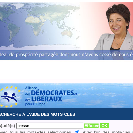
Accueil
Biographie
L'équipe
Dossiers europé
ECHERCHE À L'AIDE DES MOTS-CLÉS
)-clé(s)
Effacer
Avec tous les mots-clés sélectionnés
Avec l'un des mots-clés 