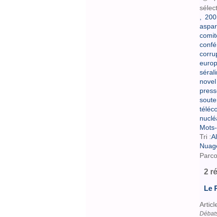
sélec
,
200
aspar
comit
conf
corru
europ
sérali
novel
press
soute
téléc
nuclé
Mots-
Tri :
A
Nuag
Parco
2 r
Le 
Articl
Débats