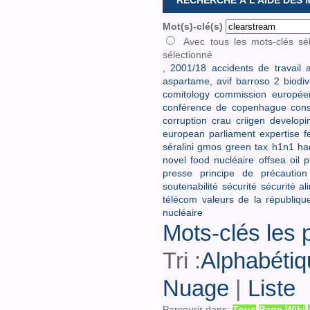
RECHERCHE À L'AIDE DES
Mot(s)-clé(s)
Avec tous les mots-clés sé
sélectionné
,
2001/18
accidents de travail
a
aspartame,
avif
barroso 2
biodiv
comitology
commission europée
conférence de copenhague
cons
corruption
crau
criigen
developi
european parliament
expertise
f
séralini
gmos
green tax
h1n1
ha
novel food
nucléaire
offsea oil 
presse
principe de précaution
soutenabilité
sécurité
sécurité al
télécom
valeurs de la républiqu
nucléaire
Mots-clés les 
Tri :
Alphabétiq
Nuage
|
Liste
Parcourir dans:
Tous
Page Wiki