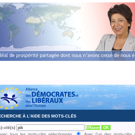
Accueil
Biographie
L'équipe
Dossiers europé
ECHERCHE À L'AIDE DES MOTS-CLÉS
)-clé(s)
Effacer
Avec tous les mots-clés sélectionnés
Avec l'un des mots-clés 