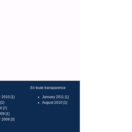
En toute transparence
 2010 [1]
January 2011 [1]
[1]
August 2010 [1]
 [7]
09 [1]
 2009 [3]