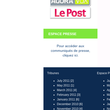
ESPACE PRESSE
Pour accéder aux
communiqués de presse,
cliquez ici.
Tribunes
Espace P
July 2011 [2]
Ju
May 2011 [1]
Ma
March 2011 [4]
Ap
February 2011 [3]
Ma
January 2011 [6]
Fe
December 2010 [6]
Ja
November 2010 [4]
No