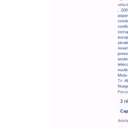
sélec
,
200
aspar
comit
conf
corru
europ
sérali
novel
press
soute
téléc
nuclé
Mots-
Tri :
A
Nuag
Parco
2 r
Cap
Articl