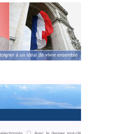
ens
Photos
Vidéos
Contact
sélectionnés
Avec le dernier mot-clé