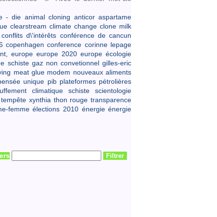
 - die
animal cloning
anticor
aspartame
que
clearstream
climate change
clone milk
conflits d\'intérêts
conférence de cancun
6
copenhagen conference
corinne lepage
nt,
europe
europe 2020
europe écologie
e schiste
gaz non convetionnel
gilles-eric
ying
meat glue
modem
nouveaux aliments
pensée unique
pib
plateformes pétrolières
uffement climatique
schiste
scientologie
tempête xynthia
thon rouge
transparence
me-femme
élections 2010
énergie
énergie
iers