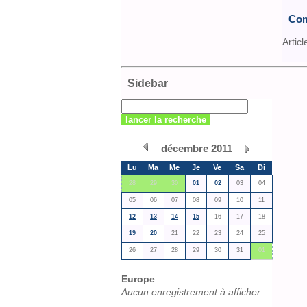
Com
Articl
Sidebar
décembre 2011
Lu
Ma
Me
Je
Ve
Sa
Di
28
29
30
01
02
03
04
05
06
07
08
09
10
11
12
13
14
15
16
17
18
19
20
21
22
23
24
25
26
27
28
29
30
31
01
Europe
Aucun enregistrement à afficher