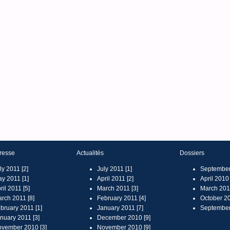
resse
Actualités
Dossiers
ly 2011 [2]
July 2011 [1]
September
y 2011 [1]
April 2011 [2]
April 2010 
ril 2011 [5]
March 2011 [3]
March 2010
rch 2011 [8]
February 2011 [4]
October 20
bruary 2011 [1]
January 2011 [7]
September
nuary 2011 [3]
December 2010 [9]
vember 2010 [3]
November 2010 [9]