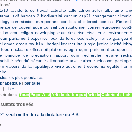
tionné
1/18
accidents de travail
actualite
adle
adrien zeller
afbv
ame
ame
tame,
avif
barroso 2
biodiversité
cancun
cap21
changement climati
ology
commission européenne
conflicts of interest
conflits d\'interet
érence de copenhague
conseil constitutionnel
conseil européen
cop1
ption
crau
criigen
developing countries
efsa
efsa,
envi
environneme
ean parliament
expertise
feux de forêt
food safety
france
gaz
gaz d
ni
gmos
green tax
h1n1
hadopi
internet
itre
jungle
justice
laïcité
lobb
 food
nucléaire
offsea oil platforms
ogm
ogm,
parlement européen
e
principe de précaution
rapport ogm
recherche
retraite
récha
nabilité
sécurité
sécurité alimentaire
taxe carbone
telecoms package
om
valeurs de la république
vivre autrement
économie
égalité hom
aire
clés les plus populaires
lphabétique
|
par taille
e
|
Liste
urir dans:
Tous
Page Wiki
Article du blogue
Article
Galerie de fich
ésultats trouvés
21 veut mettre fin à la dictature du PIB
e