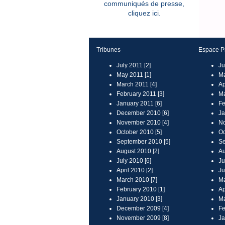
communiqués de presse,
cliquez ici.
Tribunes
Espace P
July 2011 [2]
Ju
May 2011 [1]
Ma
March 2011 [4]
Ap
February 2011 [3]
Ma
January 2011 [6]
Fe
December 2010 [6]
Ja
November 2010 [4]
No
October 2010 [5]
Oc
September 2010 [5]
Se
August 2010 [2]
Au
July 2010 [6]
Ju
April 2010 [2]
Ju
March 2010 [7]
Ma
February 2010 [1]
Ap
January 2010 [3]
Ma
December 2009 [4]
Fe
November 2009 [8]
Ja