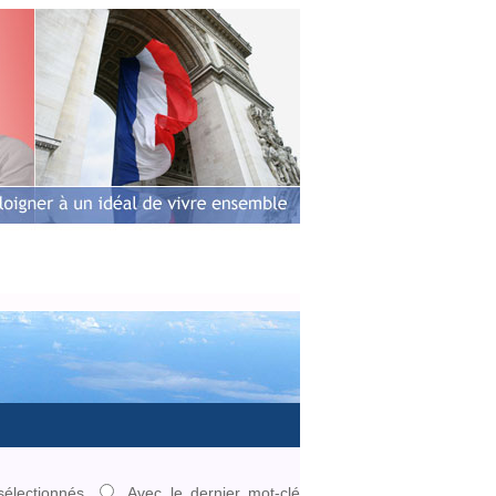
ens
Photos
Vidéos
Contact
sélectionnés
Avec le dernier mot-clé