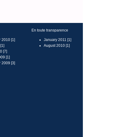
En toute transparence
 2010 [1]
January 2011 [1]
[1]
August 2010 [1]
 [7]
09 [1]
 2009 [3]