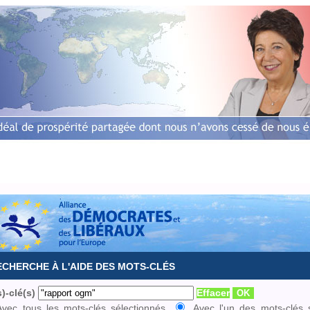
Accueil
Biographie
L'équipe
Dossiers europé
ECHERCHE À L'AIDE DES MOTS-CLÉS
)-clé(s)
Effacer
Avec tous les mots-clés sélectionnés
Avec l'un des mots-clés 