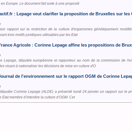
en Europe. Le document fait suite à une propositi
actif.fr : Lepage veut clarifier la proposition de Bruxelles sur l
e
on rapport sur la restriction de la culture d'organismes génétiquement modifié
sant trois motifs juridiques utilisables par les Etat
France Agricole : Corinne Lepage affine les propositions de Bru
e
e Lepage, députée européenne et rapporteur au nom de la commission de l'en
les visant à nationaliser les décisions de mise en culture d'O
Journal de l'environnement sur le rapport OGM de Corinne Lepa
e
députée Corinne Lepage (ALDE) a présenté lundi 24 janvier un rapport sur le proj
 Etat membre d’interdire la culture d’OGM. Cet