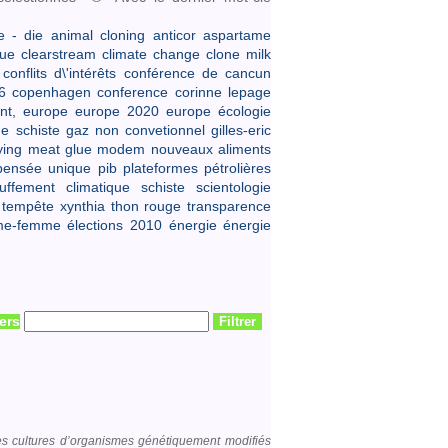
 - die
animal cloning
anticor
aspartame
que
clearstream
climate change
clone milk
conflits d\'intérêts
conférence de cancun
6
copenhagen conference
corinne lepage
nt,
europe
europe 2020
europe écologie
e schiste
gaz non convetionnel
gilles-eric
ying
meat glue
modem
nouveaux aliments
pensée unique
pib
plateformes pétrolières
uffement climatique
schiste
scientologie
tempête xynthia
thon rouge
transparence
me-femme
élections 2010
énergie
énergie
iers
des cultures d’organismes génétiquement modifiés