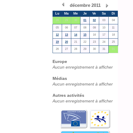
décembre 2011
Lu
Ma
Me
Je
Ve
Sa
Di
28
29
30
01
02
03
04
05
06
07
08
09
10
11
12
13
14
15
16
17
18
19
20
21
22
23
24
25
26
27
28
29
30
31
01
Europe
Aucun enregistrement à afficher
Médias
Aucun enregistrement à afficher
Autres activités
Aucun enregistrement à afficher