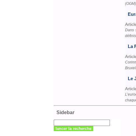
(OGM) 
Eur
Articl
Dans s
définis
La 
Articl
Corinn
Bruxel
Le 
Articl
L’euro
chaque
Sidebar