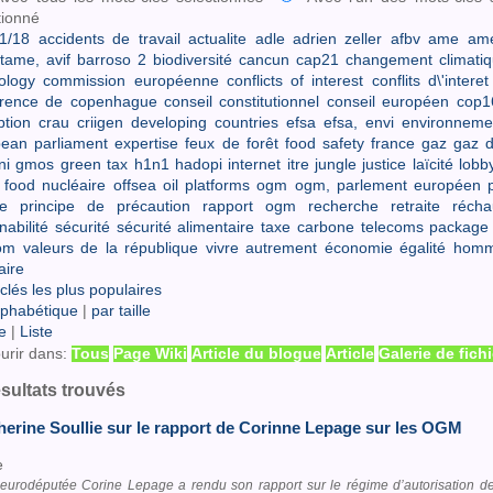
tionné
1/18
accidents de travail
actualite
adle
adrien zeller
afbv
ame
ame
tame,
avif
barroso 2
biodiversité
cancun
cap21
changement climati
ology
commission européenne
conflicts of interest
conflits d\'interet
érence de copenhague
conseil constitutionnel
conseil européen
cop1
ption
crau
criigen
developing countries
efsa
efsa,
envi
environneme
ean parliament
expertise
feux de forêt
food safety
france
gaz
gaz d
ni
gmos
green tax
h1n1
hadopi
internet
itre
jungle
justice
laïcité
lobb
 food
nucléaire
offsea oil platforms
ogm
ogm,
parlement européen
e
principe de précaution
rapport ogm
recherche
retraite
récha
nabilité
sécurité
sécurité alimentaire
taxe carbone
telecoms package
om
valeurs de la république
vivre autrement
économie
égalité hom
aire
clés les plus populaires
lphabétique
|
par taille
e
|
Liste
urir dans:
Tous
Page Wiki
Article du blogue
Article
Galerie de fich
ésultats trouvés
herine Soullie sur le rapport de Corinne Lepage sur les OGM
e
l’eurodéputée Corine Lepage a rendu son rapport sur le régime d’autorisation 