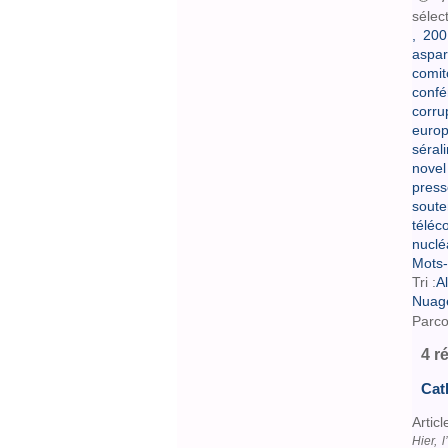
sélec
,
200
aspar
comit
conf
corru
europ
sérali
novel
press
soute
téléc
nuclé
Mots-
Tri :
A
Nuag
Parco
4 r
Cat
Articl
Hier, 