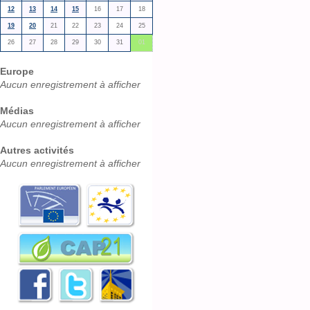
12
13
14
15
16
17
18
19
20
21
22
23
24
25
26
27
28
29
30
31
01
Europe
Aucun enregistrement à afficher
Médias
Aucun enregistrement à afficher
Autres activités
Aucun enregistrement à afficher