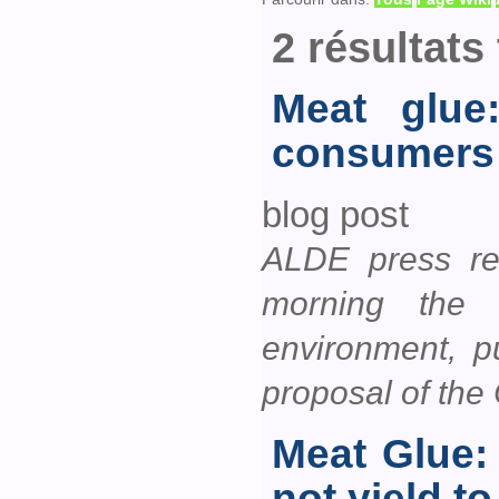
2 résultats
Meat glue
consumers
blog post
ALDE press rel
morning the 
environment, p
proposal of the
Meat Glue:
not yield to