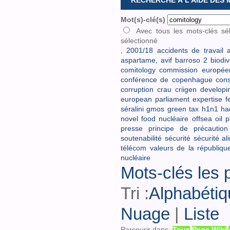
RECHERCHE À L'AIDE DES
Mot(s)-clé(s)
Avec tous les mots-clés sé
sélectionné
,
2001/18
accidents de travail
a
aspartame,
avif
barroso 2
biodiv
comitology
commission europée
conférence de copenhague
cons
corruption
crau
criigen
developi
european parliament
expertise
f
séralini
gmos
green tax
h1n1
ha
novel food
nucléaire
offsea oil 
presse
principe de précaution
soutenabilité
sécurité
sécurité al
télécom
valeurs de la républiqu
nucléaire
Mots-clés les 
Tri :
Alphabétiq
Nuage
|
Liste
Parcourir dans:
Tous
Page Wiki