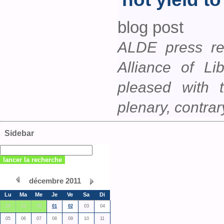
blog post
ALDE press re
Alliance of L
pleased with 
plenary, contra
Sidebar
décembre 2011
Lu
Ma
Me
Je
Ve
Sa
Di
28
29
30
01
02
03
04
05
06
07
08
09
10
11