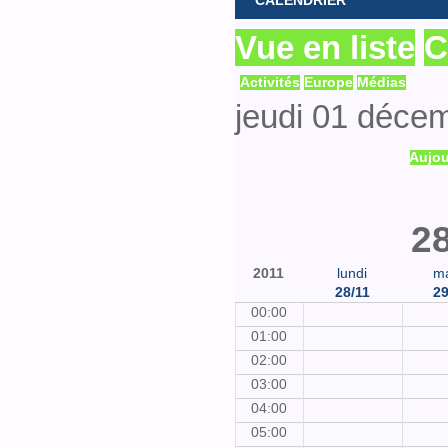
CALENDRIER
Vue en liste
C
Activités
Europe
Médias
jeudi 01 déce
Aujou
28
2011
lundi
ma
28/11
29
00:00
01:00
02:00
03:00
04:00
05:00