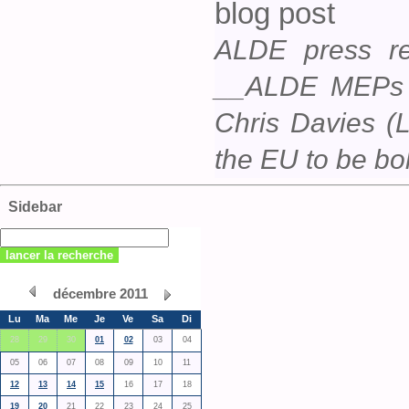
blog post
ALDE press re
__ALDE MEPs 
Chris Davies (
the EU to be bol
Sidebar
décembre 2011
Lu
Ma
Me
Je
Ve
Sa
Di
28
29
30
01
02
03
04
05
06
07
08
09
10
11
12
13
14
15
16
17
18
19
20
21
22
23
24
25