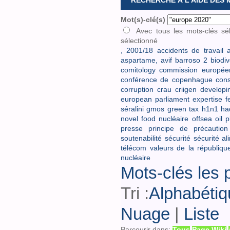
RECHERCHE À L'AIDE DES
Mot(s)-clé(s)
Avec tous les mots-clés sé
sélectionné
,
2001/18
accidents de travail
a
aspartame,
avif
barroso 2
biodiv
comitology
commission europée
conférence de copenhague
cons
corruption
crau
criigen
developi
european parliament
expertise
f
séralini
gmos
green tax
h1n1
ha
novel food
nucléaire
offsea oil 
presse
principe de précaution
soutenabilité
sécurité
sécurité al
télécom
valeurs de la républiqu
nucléaire
Mots-clés les 
Tri :
Alphabétiq
Nuage
|
Liste
Parcourir dans:
Tous
Page Wiki