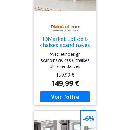
IDMarket Lot de 6
chaises scandinaves
4 couleurs
Avec leur design
scandinave, ces 6 chaises
ultra-tendances
apporteront une ambiance
159,99 €
à la fois contemporaine et
149,99 €
chaleureuse à votre
intérieur !Idéales dans une
salle à manger, cuisine ou
un bureau, ces chaises
confortables trouveront
forcément leur place dans
-6%
toutes les pièces de la
maison.En plus d'apporter