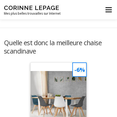
CORINNE LEPAGE
Menu
Mes plus belles trouvailles sur Internet
VIE PRATIQUE
LOISIRS
OUTILLAGE
Quelle est donc la meilleure chaise
scandinave
PETITE ENFANCE
VOITURE
CONTACT
-6%