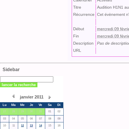
Calendrier
Activités
Titre
Audition H1N1 a
Récurrence
Cet évènement n'
Début
mercredi 09 févr
Fin
mercredi 09 févr
Description
Pas de descriptio
URL
Sidebar
janvier 2011
Lu
Ma
Me
Je
Ve
Sa
Di
27
28
29
30
31
01
02
03
04
05
06
07
08
09
10
11
12
13
14
15
16