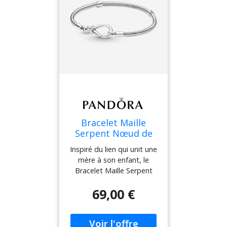
fermoir et 14 à 16 charms,
charms pendants ou
pendentifs sur le reste du
bracelet. - Bracelet Maille
Serpent Nœud de l'Infini
Pandora Moments -
Argent 925/1000e - Sz. 16
cm
Bracelet Maille
Serpent Nœud de
l'Infini Pandora
Inspiré du lien qui unit une
Moments Aucune
mère à son enfant, le
couleur 21 cm
Bracelet Maille Serpent
female
Nœud de l'Infini Pandora
69,00 €
Moments se distingue par
son fermoir en forme de
nœud de l'infini
asymétrique. Deux