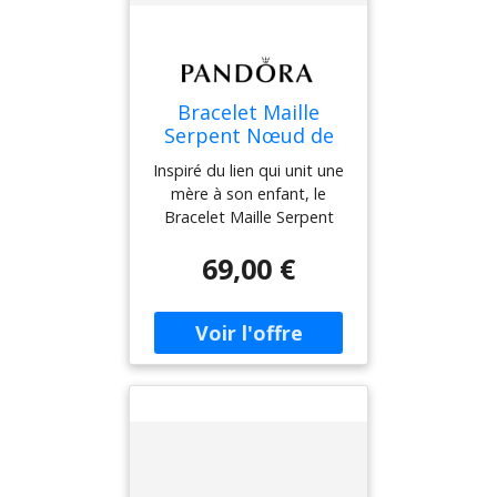
Argent 925/1000e - Sz. 17
cm
Bracelet Maille
Serpent Nœud de
l'Infini Pandora
Inspiré du lien qui unit une
Moments Aucune
mère à son enfant, le
couleur 16 cm
Bracelet Maille Serpent
female
Nœud de l'Infini Pandora
69,00 €
Moments se distingue par
son fermoir en forme de
nœud de l'infini
asymétrique. Deux
filetages surélevés divisent
le bracelet en trois
sections. Ce symbole de
l'amour éternel peut être
porté seul ou personnalisé
avec un charm ou un
charm pendant sur le