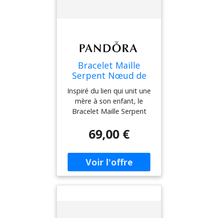
Bracelet Maille
Serpent Nœud de
l'Infini Pandora
Inspiré du lien qui unit une
Moments Aucune
mère à son enfant, le
couleur 19 cm
Bracelet Maille Serpent
female
Nœud de l'Infini Pandora
69,00 €
Moments se distingue par
son fermoir en forme de
nœud de l'infini
asymétrique. Deux
filetages surélevés divisent
le bracelet en trois
sections. Ce symbole de
l'amour éternel peut être
porté seul ou personnalisé