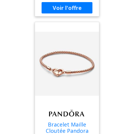
nœud de l'infini
asymétrique. Deux
filetages surélevés divisent
le bracelet en trois
sections. Ce symbole de
l'amour éternel peut être
porté seul ou personnalisé
avec un charm ou un
charm pendant sur le
fermoir et 14 à 16 charms,
charms pendants ou
pendentifs sur le reste du
bracelet. - Bracelet Maille
Serpent Nœud de l'Infini
Pandora Moments -
Argent 925/1000e - Sz. 18
cm
Bracelet Maille
Cloutée Pandora