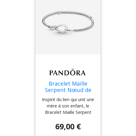
avec un charm ou un
charm pendant sur le
fermoir et 14 à 16 charms,
charms pendants ou
pendentifs sur le reste du
bracelet. - Bracelet Maille
Serpent Nœud de l'Infini
Pandora Moments -
Argent 925/1000e - Sz. 19
cm
Bracelet Maille
Serpent Nœud de
l'Infini Pandora
Inspiré du lien qui unit une
Moments Aucune
mère à son enfant, le
couleur 18 cm
Bracelet Maille Serpent
female
Nœud de l'Infini Pandora
69,00 €
Moments se distingue par
son fermoir en forme de