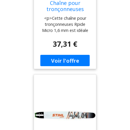
Chaîne pour
tronçonneuses
Rapide Micro 90 cm
<p>Cette chaîne pour
1,6 mm - STIHL -
tronçonneuses Rpide
3860-000-0108
Micro 1,6 mm est idéale
pour l'agriculture,
37,31 €
l'exploitation forestière et
la construction. Robuste
et puissante, cette chaîne
est bénéficie de propriétés
de guidage
particulièrement bonnes
et une grande puissance
de coupe. En outre, elle
permet un réaffûtage aisé
et pardonne les petites
erreurs d'affûtage.</p>
<p>
<strong>Caractéristiques
techniques :</strong></p>
<ul> <li>Type de chaîne : R