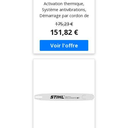
GC-PC 2040 I - guide-
Activation thermique,
chaîne Oregon -
Système antivibrations,
moteur 2 temps
Démarrage par cordon de
tirage, Pays de fabrication
175,23 €
Chine, Poignée à deux
151,82 €
mains, Structure portante
Plastique, Type de moteur
2 temps, Cylindrée
50,4cm³, Puissance
nominale 2.68HP, Système
de décompression
automatique, Type
pompe automatique, Pas
de chaîne 3/8'' mini, Type
de lame standard,
Longueur de la lame
40cm, Barre standard