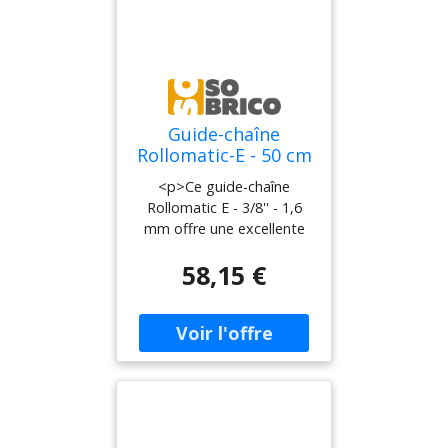
Guide-chaîne
Rollomatic-E - 50 cm
- 3/8'' - 1,6 mm -
<p>Ce guide-chaîne
STIHL - 3003-000-
Rollomatic E - 3/8'' - 1,6
5221
mm offre une excellente
capacité de coupe. Il est
58,15 €
conçu pour les utilisateurs
expérimentés et convient
parfaitement aux besoins
en forêt, agriculture et
construction grâce à son
grand rail. Fabriqué à
partir de trois plaques
métalliques soudées, son
corps assure une stabilité