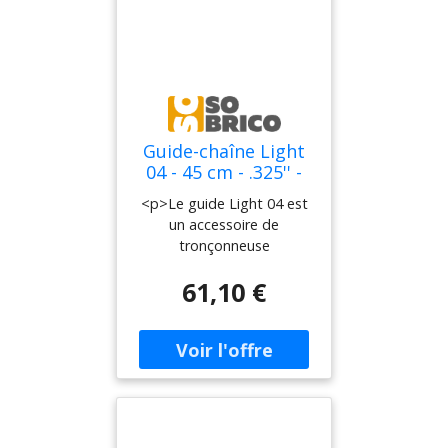
= Rapid</li> <li>Version de
chaîne : M = Micro</li>
<li>Épaisseur du maillon
entraineur : 1,6 mm /
0,063''</li> <li>Pas de
chaîne : 0,404''</li> </ul>
Guide-chaîne Light
04 - 45 cm - .325'' -
STIHL - 3003-008-
<p>Le guide Light 04 est
3317
un accessoire de
tronçonneuse
indispensable pour les
61,10 €
professionnels de la forêt,
de l'agriculture, du
jardinage et de
l'aménagement paysager.
Il est parfait pour
l'abattage, l'ébranchage et
l'arboriculture. Ce guide
est conçu pour offrir un