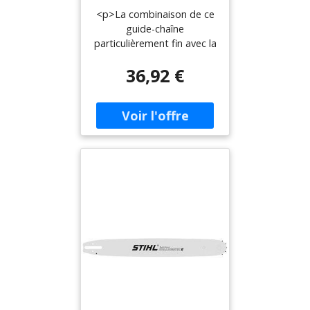
30 cm - 1/4'' P -
<p>La combinaison de ce
STIHL - 3005-008-
guide-chaîne
3405
particulièrement fin avec la
chaîne Picco Micro Mini
36,92 €
Comfort 3 3/8'' à maillons
étroits ou la chaîne Picco
Micro 3 1/4''. Adaptée au
tronçonneuses sur
batterie, a permis
d'obtenir une réduction de
poids considérable et une
augmentation du
rendement de coupe. <br
/><b><br
/>Caractéristiques :</b>
</p> <ul> <li>Largeur de
rainure : 1,1 mm</li>
<li>Nombre de dents :
8</li> </ul>