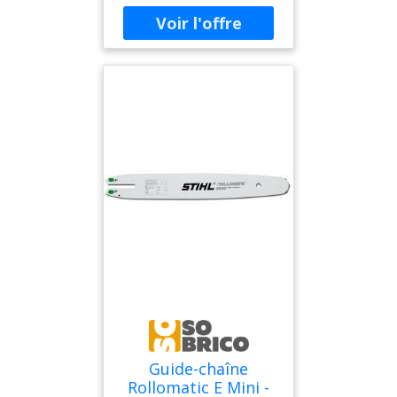
propose une capacité de
coupe excellente. Il
convient en combinaison
avec la chaîne à maillons
étroits Picco-Mini. <br />
<strong><br
/>Caractéristiques
techniques :<br />
</strong></p> <ul>
<li>Pas : 3/8''</li> <li>Type
de guide : Rollomatic-E
Mini</li> </ul>
Guide-chaîne
Rollomatic E Mini -