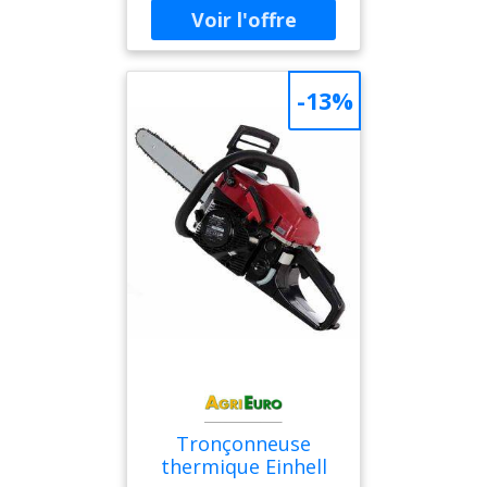
mini, Longueur de la lame
40cm, Type de lame
standard, Barre standard,
Tendeur de chaîne rapide
-13%
Tronçonneuse
thermique Einhell