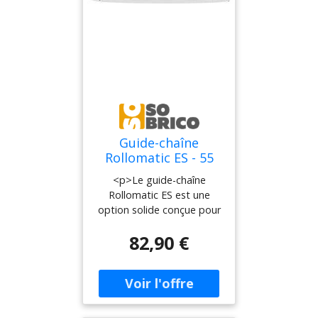
Guide-chaîne
Rollomatic ES - 55
cm - 3/8'' - STIHL -
<p>Le guide-chaîne
3003-000-9425
Rollomatic ES est une
option solide conçue pour
les tronçonneuses
82,90 €
professionnelles
puissantes. Il est idéal
pour les opérations de
sauvetage et forestières,
l'abattage et l'étêtage
dans l'exploitation