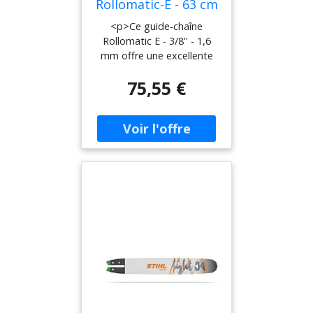
Rollomatic-E - 63 cm
- 3/8'' - 1,6 mm -
<p>Ce guide-chaîne
STIHL - 3003-000-
Rollomatic E - 3/8'' - 1,6
5231
mm offre une excellente
capacité de coupe. Il est
75,55 €
conçu pour les utilisateurs
expérimentés et convient
parfaitement aux besoins
en forêt, agriculture et
construction grâce à son
grand rail. Fabriqué à
partir de trois plaques
métalliques soudées, son
corps assure une stabilité
optimale et un poids bien
équilibré. La chaîne circule
sur une couronne de
renvoi montée sur un
palier robuste, qui ne
nécessite pas de
relubrification, rendant