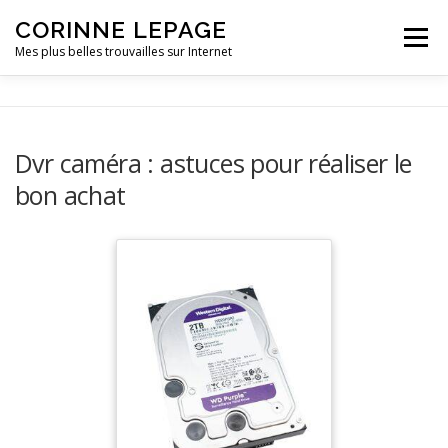
CORINNE LEPAGE
Menu
Mes plus belles trouvailles sur Internet
VIE PRATIQUE
LOISIRS
OUTILLAGE
Dvr caméra : astuces pour réaliser le
bon achat
PETITE ENFANCE
VOITURE
CONTACT