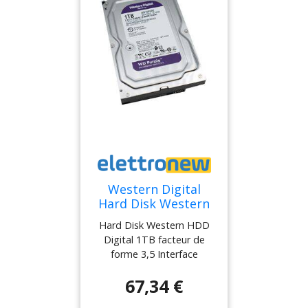
Western Digital
Hard Disk Western
HDD Digital 1TB 3,5
Hard Disk Western HDD
SATA III pour
Digital 1TB facteur de
enregistreurs vidéo
forme 3,5 Interface
DVR HD1TB
hardware SATA 6.0 Gb/s
67,34 €
dedié pour enregistreurs
vidéo DVR