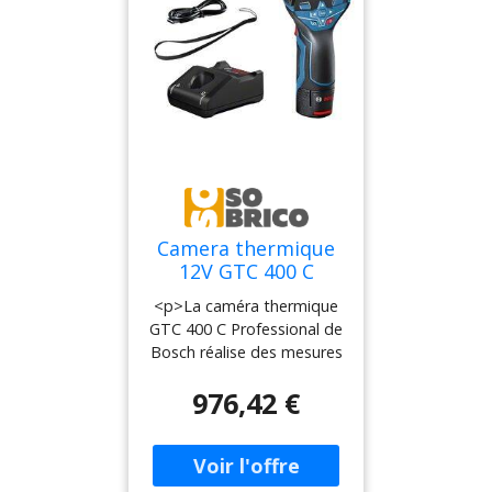
Camera thermique
12V GTC 400 C
Professional +
<p>La caméra thermique
batterie 2Ah +
GTC 400 C Professional de
chargeur en coffret
Bosch réalise des mesures
L-BOXX - BOSCH -
et affiche les écarts de
0601083101
976,42 €
température en quelques
secondes, tout en offrant
une facilité
d'enregistrement des
résultats. Grâce à la