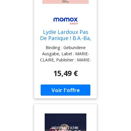
Lydie Lardoux Pas
De Panique ! B.A.-Ba,
Trucs Et Astuces,
Binding : Gebundene
Conseils Couture: A
Ausgabe, Label : MARIE-
Réaliser 5 Modèles
CLAIRE, Publisher : MARIE-
Très Faciles
CLAIRE, Format : Illustriert,
15,49 €
medium : Gebundene
Ausgabe, publicationDate
: 2023-02-21, releaseDate :
2023-02-21, authors :
Lydie Lardoux, publishers :
Singer