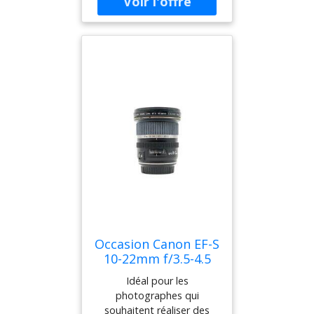
Léger et abordable, cet
objectif offre une
excellente qualité dans de
nombreuses conditions
d'éclairage. Il s'agit de
l'objectif idéal pour ceux
qui cherchent à créer des
photos avec plus
d'impact, qu'il s'agisse de
paysages ou d'intérieurs !
Occasion Canon EF-S
10-22mm f/3.5-4.5
USM
Idéal pour les
photographes qui
souhaitent réaliser des