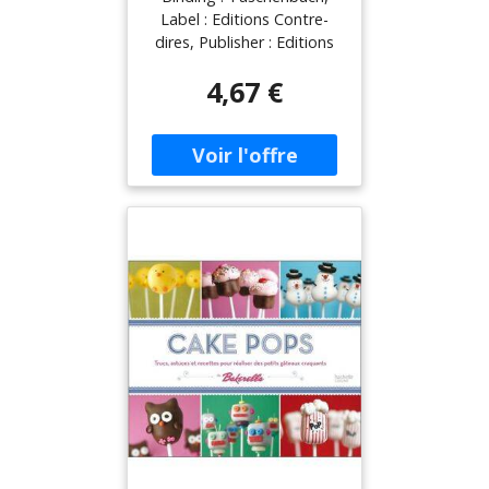
Pensées Pratiques
Label : Editions Contre-
Pour Réaliser Vos
dires, Publisher : Editions
Souhaits...
Contre-dires,
4,67 €
PackageQuantity : 1,
medium : Taschenbuch,
publicationDate : 2007-03-
19, authors : Bärbel Mohr,
translators : Claude
Dhorbais, ISBN :
2849330493