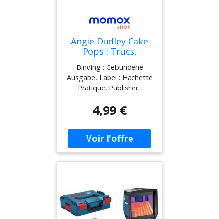
Angie Dudley Cake
Pops : Trucs,
Astuces Et Recettes
Binding : Gebundene
Pour Réaliser Des
Ausgabe, Label : Hachette
Petits Gâteaux
Pratique, Publisher :
Craquants
Hachette Pratique,
4,99 €
medium : Gebundene
Ausgabe, publicationDate
: 2012-02-08, authors :
Angie Dudley, languages :
french, ISBN : 2012305873