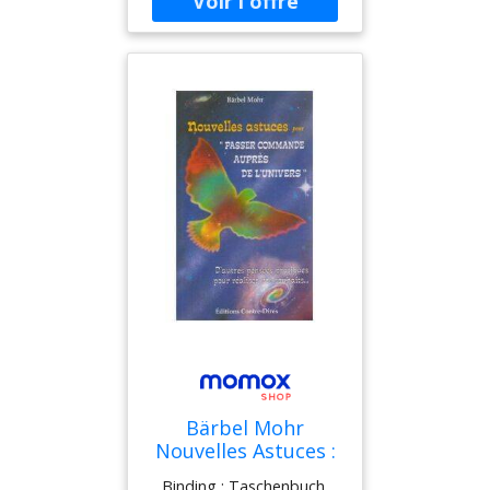
CreateSpace Independent
La Nutrition, Et
Publishing Platform,
Votre Tenacite
medium : Taschenbuch,
Mentale
numberOfPages : 220,
publicationDate : 2015-08-
26, authors : Joseph
Correa, ISBN : 1517076900
Bärbel Mohr
Nouvelles Astuces :
De Nouvelles
Binding : Taschenbuch,