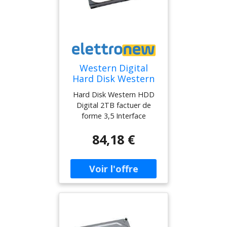
Western Digital
Hard Disk Western
HDD Digital 2TB 3,5
Hard Disk Western HDD
SATA III pour
Digital 2TB factuer de
enregistreurs vidéo
forme 3,5 Interface
DVR HD2TB
hardware SATA 6.0 Gb/s
84,18 €
dédié aux enregistreurs
vidéo DVR
vidéosurveillance, caméras
supportées jusqu’à 64.