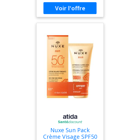
douceur sans altérer la
barrière protectrice. Sa
formule est enrichie en :
céramides et niacimide :
pour restaurer la barrière
protectrice de la peau
acide hyaluronique : pour
hydrater la peau Grâce à la
technologie MVE, inspirée
du médicament, les actifs
Cerave encapsulés se
diffusent tout au long de
la journée pour garantir
une peau hydratée
pendant 24h. Sa formule
non parfumée n'assèche
pas la peau et convient
tout à fait aux peaux
sensibles.
Nuxe Sun Pack
Crème Visage SPF50