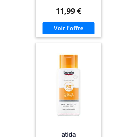
est une crème qui permet
11,99 €
d'hydrater la peau tout au
long de la journée. Son
action contribue à
restaurer la barrière
cutanée protectrice de la
peau afin de la protéger
efficacement contre les
rayons UVA/UVB. La crème
de jour Cerave est enrichie
en Céramides 1, 3 et 6-II,
en acide hyaluronique,
glycérine et cholestérol.
Grâce à la technologie
MVE, inspirée du
médicament, les actifs
Cerave encapsulés se
diffusent tout au long de
la journée pour garantir
une peau hydratée
pendant 24h.