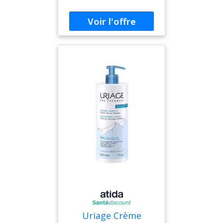
douce et hydratée. On
adore: sa texture ultra-
onctueuse et enrobante et
son nouveau parfum
encore plus cocooning !
Action 1 : NETTOIE Avec
sa base lavante sans
savon à pH physiologique,
elle élimine toutes les
impuretés en douceur.
Action 2 : NOURRIT Grâce
à un complexe oléo-
nutritif [Beurre de karité +
Huile de Meadowfoam +
Huile de Tournesol] elle
préserve le film
hydrolipidique de la peau
et laisse la peau hydratée,
douce et souple. Action 3 :
PROTEGE A l'Eau
Thermale d'Uriage aux
Uriage Crème
propriétés hydratantes et