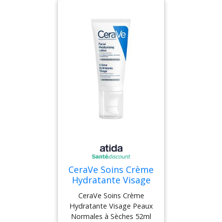
cicatrices, grains de
beauté. Extrêmement bien
toléré, il est testé sous
contrôle dermatologique
et ophtalmologique. Plus
large qu'un stick à lèvres
normal, pratique à
appliquer sans s'en mettre
plein les doigts, il s'adapte
à toutes les zones et vous
accompagnera
discrètement dans votre
sac ou votre poche.
CeraVe Soins Crème
Hydratante Visage
Peaux Normales à
CeraVe Soins Crème
Sèches 52ml
Hydratante Visage Peaux
Normales à Sèches 52ml