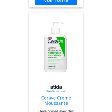
rapidement. En plus de
son SPF50 et de sa teinte
qui s'adapte parfaitement
à votre couleur de peau,
ses vertus anti-âge et anti-
oxydantes en font une
protection idéale au
quotidien. Isdin
Fotoprotector Fusion
Water Color Crème Solaire
Teintée SPF50 50ml peut
être utilisé sur tout type
de peau, y compris les
peaux atopiques. Il est
formulé sans huile et
convient donc également
aux peaux mixtes à
grasses.
Cerave Crème
Moussante
Nettoyante
Développée avec des