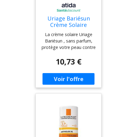
Uriage Bariésun
Crème Solaire
Hydratante Visage
La crème solaire Uriage
SPF50+ Sans Parfum
Bariésun , sans parfum,
50ml
protège votre peau contre
les effets néfastes du
10,73 €
soleil. Dotée de filtres anti-
UVA et UVB de nouvelle
génération, elle assure une
très haute protection (SPF
50+). Sa formule,
hypoallergénique,
photostable, se compose
aussi : d'eau thermale
d'Uriage,
d'aquaspongines, de
vitamines C et E
(antioxydante). Ces actifs