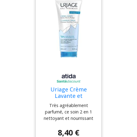
durablement la barrière
cutanée. Elle est riche et
onctueuse, redonne un
confort intense à la peau,
la prévient du
dessèchement et la
protège des agressions
extérieur.
Uriage Crème
Lavante et
Nourissante Visage
Très agréablement
Corps 200ml
parfumé, ce soin 2 en 1
nettoyant et nourrissant
laisse la peau
8,40 €
parfaitement propre,