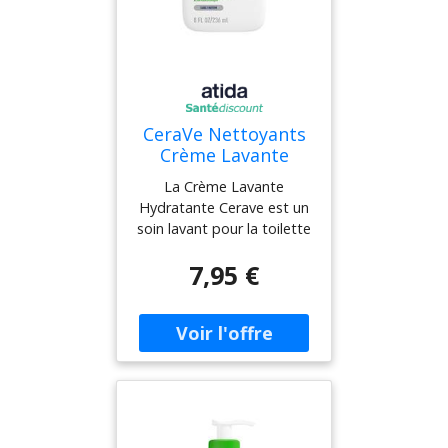
CeraVe Nettoyants
Crème Lavante
Hydratante Visage
La Crème Lavante
Corps 236ml
Hydratante Cerave est un
soin lavant pour la toilette
quotidienne du corps et
7,95 €
du visage. Ce soin nettoie
et hydrate la peau en
douceur sans altérer la
barrière protectrice. Sa
formule est enrichie en :
céramides et niacimide :
pour restaurer la barrière
protectrice de la peau
acide hyaluronique : pour