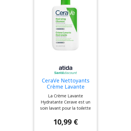
hydrater la peau Grâce à la
technologie MVE, inspirée
du médicament, les actifs
Cerave encapsulés se
diffusent tout au long de
la journée pour garantir
une peau hydratée
pendant 24h. Sa formule
non parfumée n'assèche
pas la peau et convient
tout à fait aux peaux
sensibles.
CeraVe Nettoyants
Crème Lavante
Hydratante Visage
La Crème Lavante
Corps 473ml
Hydratante Cerave est un
soin lavant pour la toilette
quotidienne du corps et
10,99 €
du visage. Ce soin nettoie
et hydrate la peau en