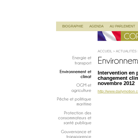
Corinne Lepage
Députée Européenne
Menu principal
ALLER AU CONTENU PRINCIPAL
ALLER AU CONTENU SECONDAIRE
BIOGRAPHIE
AGENDA
AU PARLEMENT
ACCUEIL
ACTUALITÉS
>
NOVEMBRE 2012
Energie
et
transport
Intervention en 
Environnement
et
changement clim
climat
novembre 2012
OGM
et
http://www.dailymotion.
agriculture
Pêche
et
politique
maritime
Protection
des
consommateurs
et
santé
publique
Gouvernance
et