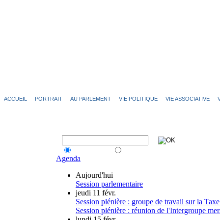
ACCUEIL
PORTRAIT
AU PARLEMENT
VIE POLITIQUE
VIE ASSOCIATIVE
Inscription Newsletter
version html
version texte
Agenda
Aujourd'hui
Session parlementaire
jeudi 11 févr.
Session plénière : groupe de travail sur la Tax
Session plénière : réunion de l'Intergroupe mer
lundi 15 févr.