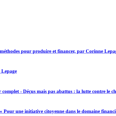
s méthodes pour produire et financer, par Corinne Lepa
e Lepage
er complet - Déçus mais pas abattus : la lutte contre le
« Pour une initiative citoyenne dans le domaine financ