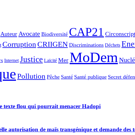
CAP21
Avocate
Auteur
Circonscrip
Biodiversité
Ene
Corruption
CRIIGEN
Discriminations
t
Déchets
MoDem
Justice
Nuclé
Mer
rs
Internet
Laïcité
que
Pollution
Pêche
Santé
Santé publique
Secret défen
ce texte flou qui pourrait menacer Hadopi
lle autorisation de maïs transgénique et demande des 